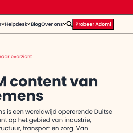
n
Helpdesk
Blog
Over ons
Probeer Adomi
rhaal
ystems door te tijd heen
op
n bij
aar overzicht
te knallen?
trainingen
act
egevens op een rij
M content van
emens
el de
 gebruiker
itkomt
s is een wereldwijd opererende Duitse
ant op het gebied van industrie,
tructuur, transport en zorg. Van