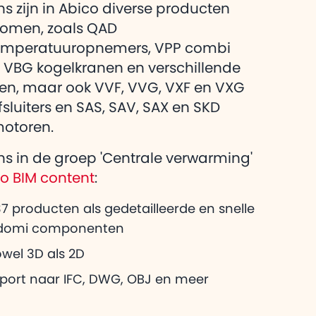
eg over Adomi
s zijn in Abico diverse producten
heeft voor
omen, zoals QAD
emperatuuropnemers, VPP combi
, VBG kogelkranen en verschillende
en, maar ook VVF, VVG, VXF en VXG
fsluiters en SAS, SAV, SAX en SKD
otoren.
s in de groep 'Centrale verwarming'
co BIM content
:
7 producten als gedetailleerde en snelle
domi componenten
wel 3D als 2D
xport naar IFC, DWG, OBJ en meer