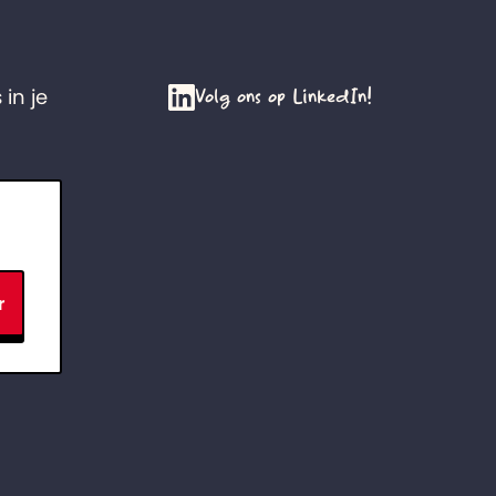
Volg ons op LinkedIn!
 in je
r