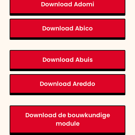
Download Adomi
Download Abico
Download Abuis
Download Areddo
Download de bouwkundige
module