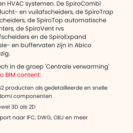
eg over Adomi
en HVAC systemen. De SpiroCombi
heeft voor
 lucht- en vuilafscheiders, de SpiroTrap
scheiders, de SpiroTop automatische
hters, de SpiroVent rvs
fscheiders en de SpiroExpand
ie- en buffervaten zijn in Abico
zig.
ech in de groep 'Centrale verwarming'
co BIM content
:
2 producten als gedetailleerde en snelle
domi componenten
wel 3D als 2D
xport naar IFC, DWG, OBJ en meer