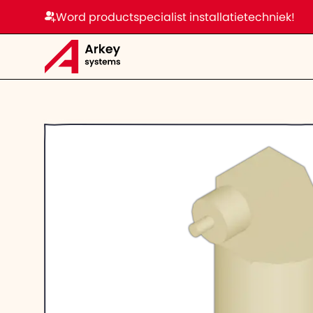
Word productspecialist installatietechniek!