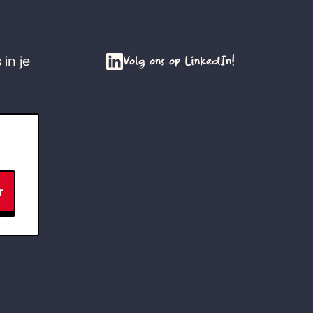
Volg ons op LinkedIn!
 in je
r