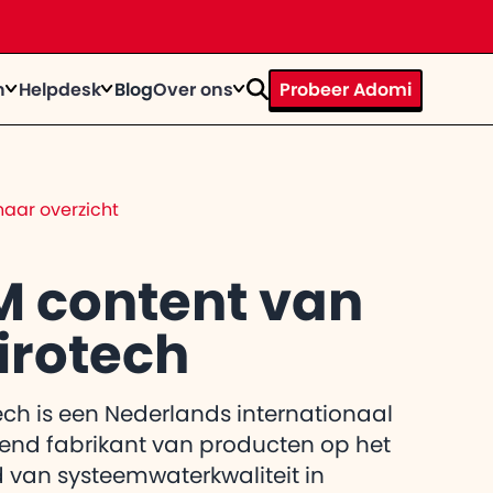
n
Helpdesk
Blog
Over ons
Probeer Adomi
rhaal
ystems door te tijd heen
op
n bij
aar overzicht
te knallen?
trainingen
act
egevens op een rij
M content van
irotech
el de
 gebruiker
itkomt
ech is een Nederlands internationaal
end fabrikant van producten op het
 van systeemwaterkwaliteit in