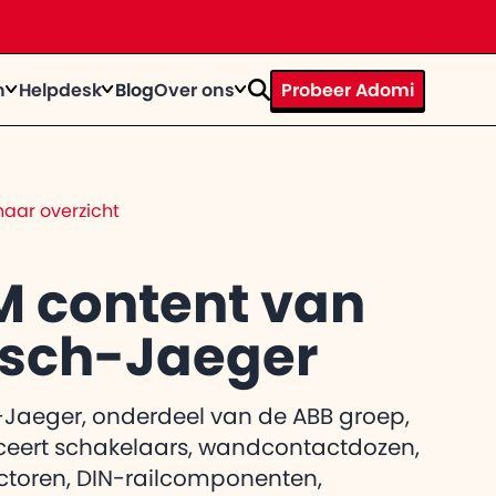
n
Helpdesk
Blog
Over ons
Probeer Adomi
rhaal
ystems door te tijd heen
op
n bij
aar overzicht
te knallen?
trainingen
act
egevens op een rij
M content van
sch-Jaeger
el de
 gebruiker
itkomt
Jaeger, onderdeel van de ABB groep,
eert schakelaars, wandcontactdozen,
toren, DIN-railcomponenten,