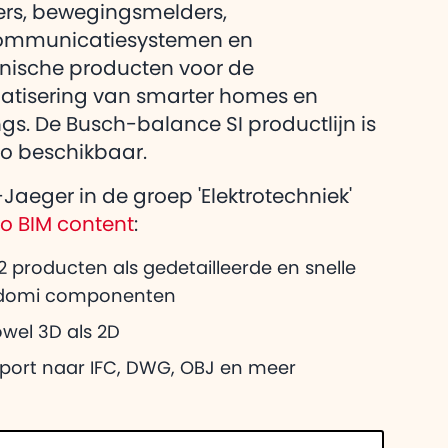
eg over Adomi
rs, bewegingsmelders,
heeft voor
ommunicatiesystemen en
onische producten voor de
tisering van smarter homes en
ngs. De Busch-balance SI productlijn is
co beschikbaar.
Jaeger in de groep 'Elektrotechniek'
co BIM content
:
2 producten als gedetailleerde en snelle
domi componenten
wel 3D als 2D
xport naar IFC, DWG, OBJ en meer