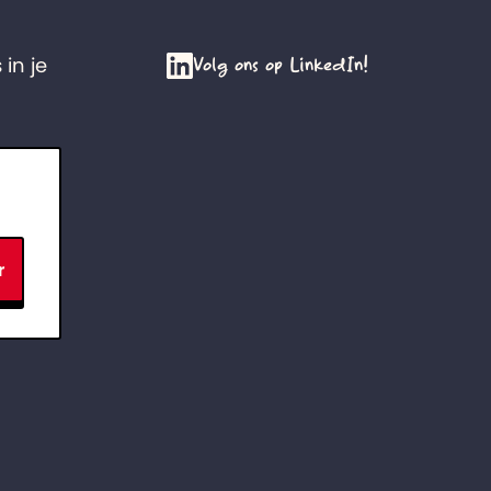
Volg ons op LinkedIn!
 in je
r