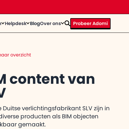
n
Helpdesk
Blog
Over ons
Probeer Adomi
rhaal
ystems door te tijd heen
op
n bij
aar overzicht
te knallen?
trainingen
act
egevens op een rij
M content van
V
el de
 gebruiker
itkomt
 Duitse verlichtingsfabrikant SLV zijn in
diverse producten als BIM objecten
ikbaar gemaakt.