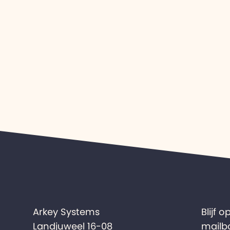
Arkey Systems
Blijf 
Landjuweel 16-08
mailb