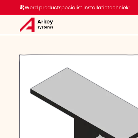
Word productspecialist installatietechniek!