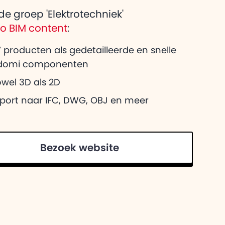
eg over Adomi
de groep 'Elektrotechniek'
heeft voor
co BIM content
:
 producten als gedetailleerde en snelle
domi componenten
wel 3D als 2D
xport naar IFC, DWG, OBJ en meer
Bezoek website