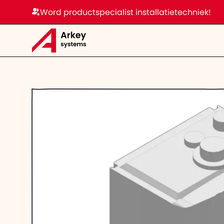
Word productspecialist installatietechniek!