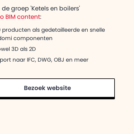
eg over Adomi
 de groep 'Ketels en boilers'
heeft voor
co BIM content
:
 producten als gedetailleerde en snelle
domi componenten
wel 3D als 2D
xport naar IFC, DWG, OBJ en meer
Bezoek website