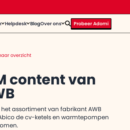
n
Helpdesk
Blog
Over ons
Probeer Adomi
rhaal
ystems door te tijd heen
op
n bij
aar overzicht
te knallen?
trainingen
act
egevens op een rij
M content van
WB
el de
 gebruiker
itkomt
 het assortiment van fabrikant AWB
n Abico de cv-ketels en warmtepompen
omen.