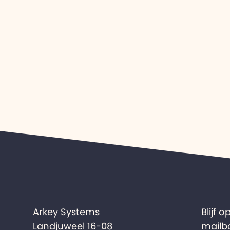
Arkey Systems
Blijf 
Landjuweel 16-08
mailb