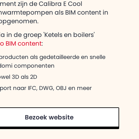
eg over Adomi
iment zijn de Calibra E Cool
heeft voor
warmtepompen als BIM content in
 opgenomen.
a in de groep 'Ketels en boilers'
co BIM content
:
producten als gedetailleerde en snelle
domi componenten
wel 3D als 2D
xport naar IFC, DWG, OBJ en meer
Bezoek website