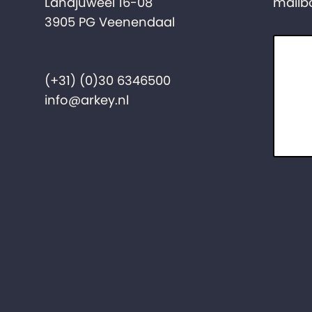
Landjuweel 16-08
mailb
3905 PG Veenendaal
(+31) (0)30 6346500
info@arkey.nl