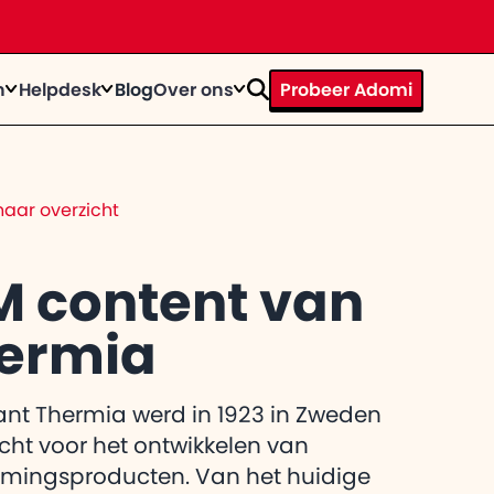
n
Helpdesk
Blog
Over ons
Probeer Adomi
rhaal
ystems door te tijd heen
op
n bij
aar overzicht
te knallen?
trainingen
act
egevens op een rij
M content van
ermia
el de
 gebruiker
itkomt
ant Thermia werd in 1923 in Zweden
cht voor het ontwikkelen van
mingsproducten. Van het huidige