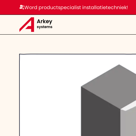
Word productspecialist installatietechniek!