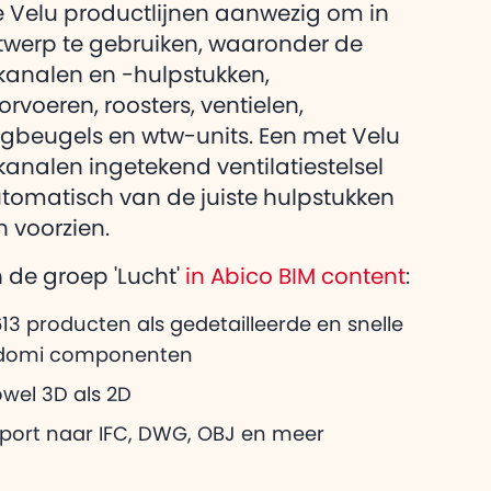
eg over Adomi
e Velu productlijnen aanwezig om in
heeft voor
twerp te gebruiken, waaronder de
tkanalen en -hulpstukken,
rvoeren, roosters, ventielen,
beugels en wtw-units. Een met Velu
tkanalen ingetekend ventilatiestelsel
tomatisch van de juiste hulpstukken
 voorzien.
n de groep 'Lucht'
in Abico BIM content
:
13 producten als gedetailleerde en snelle
domi componenten
wel 3D als 2D
xport naar IFC, DWG, OBJ en meer