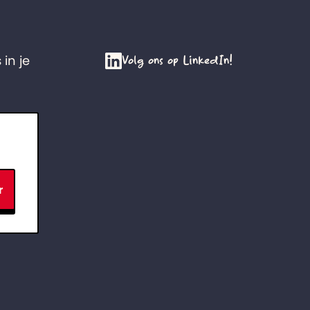
Volg ons op LinkedIn!
 in je
r