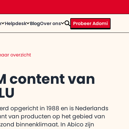
n
Helpdesk
Blog
Over ons
Probeer Adomi
rhaal
ystems door te tijd heen
op
n bij
aar overzicht
te knallen?
trainingen
act
egevens op een rij
M content van
LU
el de
 gebruiker
itkomt
erd opgericht in 1988 en is Nederlands
ant van producten op het gebied van
zond binnenklimaat. In Abico zijn