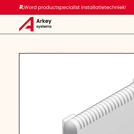
Word productspecialist installatietechniek!