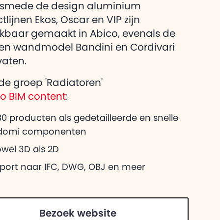
eg over Adomi
alsmede de design aluminium
heeft voor
lijnen Ekos, Oscar en VIP zijn
kbaar gemaakt in Abico, evenals de
 en wandmodel Bandini en Cordivari
vaten.
 de groep 'Radiatoren'
co BIM content
:
0 producten als gedetailleerde en snelle
domi componenten
wel 3D als 2D
xport naar IFC, DWG, OBJ en meer
Bezoek website