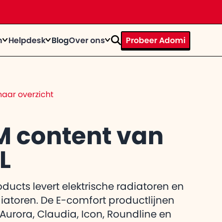
n
Helpdesk
Blog
Over ons
Probeer Adomi
rhaal
ystems door te tijd heen
op
n bij
aar overzicht
te knallen?
trainingen
act
egevens op een rij
M content van
L
el de
 gebruiker
itkomt
oducts levert elektrische radiatoren en
iatoren. De E-comfort productlijnen
 Aurora, Claudia, Icon, Roundline en