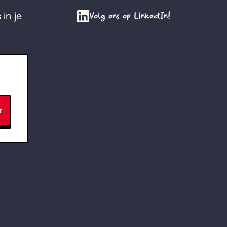
Volg ons op LinkedIn!
 in je
r