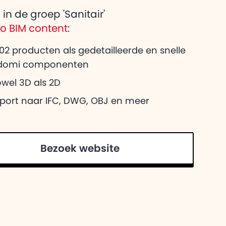
eg over Adomi
in de groep 'Sanitair'
heeft voor
co BIM content
:
02 producten als gedetailleerde en snelle
domi componenten
wel 3D als 2D
xport naar IFC, DWG, OBJ en meer
Bezoek website