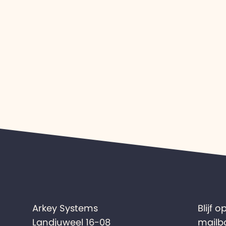
Arkey Systems
Blijf 
Landjuweel 16-08
mailb