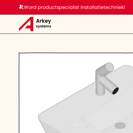
Word productspecialist installatietechniek!