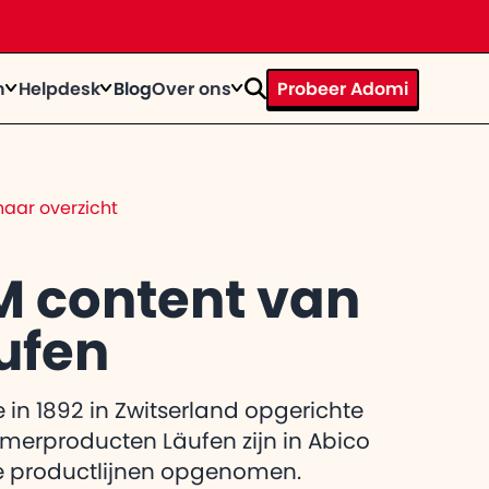
n
Helpdesk
Blog
Over ons
Probeer Adomi
rhaal
ystems door te tijd heen
op
n bij
aar overzicht
te knallen?
trainingen
act
egevens op een rij
M content van
ufen
el de
 gebruiker
itkomt
 in 1892 in Zwitserland opgerichte
erproducten Läufen zijn in Abico
e productlijnen opgenomen.