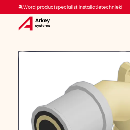
Word productspecialist installatietechniek!