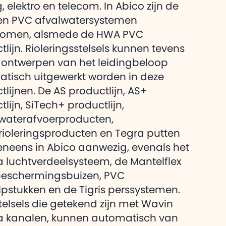
eg over Adomi
, elektro en telecom. In Abico zijn de
heeft voor
 en PVC afvalwatersystemen
omen, alsmede de HWA PVC
tlijn. Rioleringsstelsels kunnen tevens
 ontwerpen van het leidingbeloop
tisch uitgewerkt worden in deze
tlijnen. De AS productlijn, AS+
lijn, SiTech+ productlijn,
waterafvoerproducten,
rioleringsproducten en Tegra putten
veneens in Abico aanwezig, evenals het
a luchtverdeelsysteem, de Mantelflex
beschermingsbuizen, PVC
pstukken en de Tigris perssystemen.
telsels die getekend zijn met Wavin
a kanalen, kunnen automatisch van