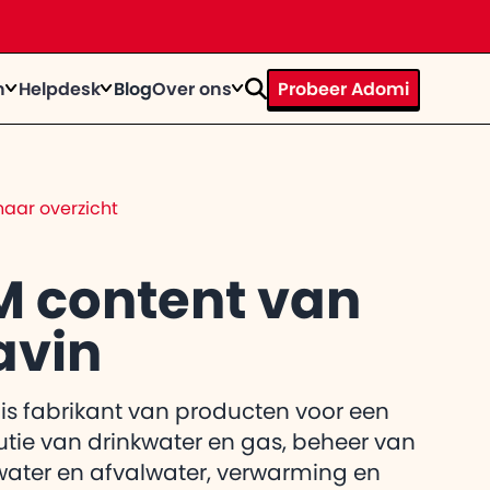
n
Helpdesk
Blog
Over ons
Probeer Adomi
rhaal
ystems door te tijd heen
op
n bij
aar overzicht
te knallen?
trainingen
act
egevens op een rij
M content van
vin
el de
 gebruiker
itkomt
is fabrikant van producten voor een
butie van drinkwater en gas, beheer van
ater en afvalwater, verwarming en