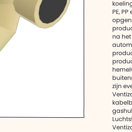
Video's met tips en uitl
koeling
Systeemeisen
Wat je computer nodig 
PE, PP
opgen
Adomi
produc
na het
automa
produc
product
hemel
buiten
zijn e
Ventiz
kabel
gashul
Luchts
Ventiz