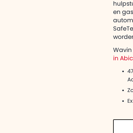
hulpst
en gas
automa
SafeTe
worde
Wavin 
in Abi
47
A
Zo
E