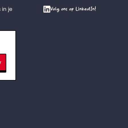
Volg ons op LinkedIn!
 in je
r