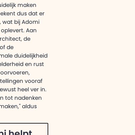
idelijk maken
ekent dus dat er
 wat bij Adomi
 oplevert. Aan
chitect, de
of de
ale duidelijkheid
lderheid en rust
doorvoeren,
tellingen vooraf
wust heel ver in.
an tot nadenken
 maken," aldus
i helpt