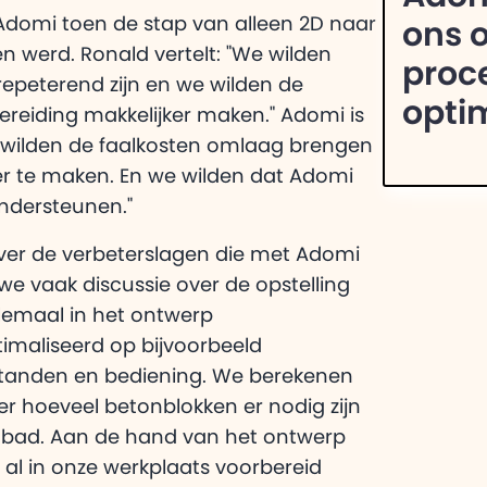
domi toen de stap van alleen 2D naar
ons 
 werd. Ronald vertelt: "We wilden
proc
epeterend zijn en we wilden de
opti
ereiding makkelijker maken." Adomi is
e wilden de faalkosten omlaag brengen
er te maken. En we wilden dat Adomi
ondersteunen."
over de verbeterslagen die met Adomi
we vaak discussie over de opstelling
llemaal in het ontwerp
imaliseerd op bijvoorbeeld
standen en bediening. We berekenen
r hoeveel betonblokken er nodig zijn
bad. Aan de hand van het ontwerp
 al in onze werkplaats voorbereid