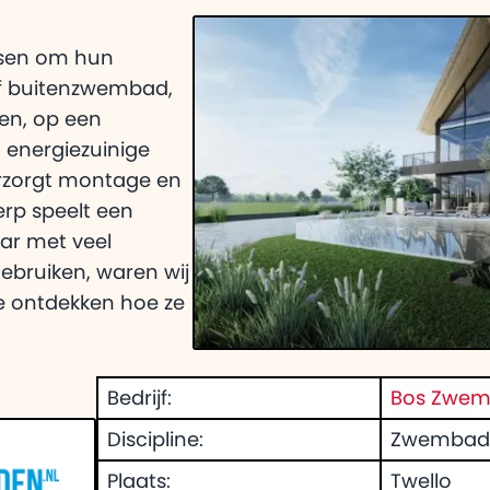
Video's met tips en uitl
Systeemeisen
Wat je computer nodig 
sen om hun
Adomi
f buitenzwembad,
ren, op een
 energiezuinige
rzorgt montage en
rp speelt een
aar met veel
ebruiken, waren wij
te ontdekken hoe ze
Bedrijf:
Bos Zwe
Discipline:
Zwembade
Plaats:
Twello