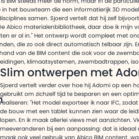
s BIM steeds meer de norm, maar in de particuli
 in het bouwteam die een informatierijk 3D mode
iplines samen. Sjoerd vertelt dat hij zelf bijvoo
 Abico materialenbibliotheek, daar doe ik mijn vo
tten er al in." Het ontwerp wordt compleet met o
n, die zo ook direct automatisch telbaar zijn. E
de hand van de BIM content die ook voor de zwemb
tleidingen, klimaatsystemen, zwembadtrappen, isol
Slim ontwerpen met Ad
Sjoerd vertelt verder over hoe hij Adomi op een 
gebruikt om zichzelf tijd te besparen en een opti
n
realiseren: "Het model exporteer ik naar IFC, zod
de bouw met een tablet kunnen zien waar de lei
lopen. En ik maak allerlei views met aanzichten. Vi
meeveranderen bij een aanpassing: dat is ideaal 
maak ook veel gebruik van Abico BIM content, w