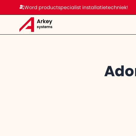
Word productspecialist installatietechniek!
Ado