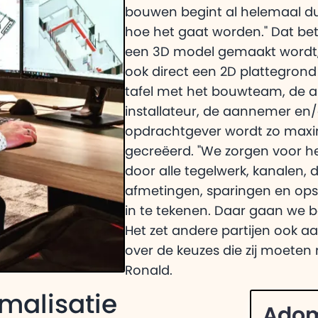
bouwen begint al helemaal du
hoe het gaat worden." Dat bet
een 3D model gemaakt wordt,
ook direct een 2D plattegrond
tafel met het bouwteam, de ar
installateur, de aannemer en/
opdrachtgever wordt zo maxim
gecreëerd. "We zorgen voor he
door alle tegelwerk, kanalen, 
afmetingen, sparingen en ops
in te tekenen. Daar gaan we be
Het zet andere partijen ook a
over de keuzes die zij moeten
Ronald.
malisatie
Adom