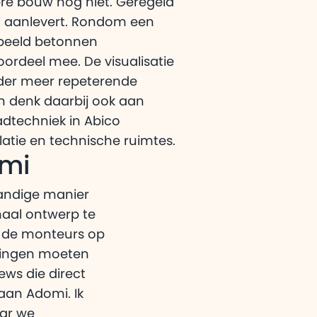
ere bouw nog niet. Geregeld
l aanlevert. Rondom een
rbeeld betonnen
ordeel mee. De visualisatie
nder meer repeterende
n denk daarbij ook aan
adtechniek in Abico
atie en technische ruimtes.
omi
handige manier
maal ontwerp te
at de monteurs op
dingen moeten
ews die direct
aan Adomi. Ik
aar we