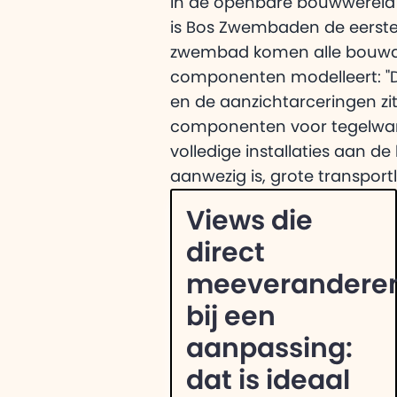
In de openbare bouwwereld i
is Bos Zwembaden de eerste
zwembad komen alle bouwdisc
componenten modelleert: "De
en de aanzichtarceringen zi
componenten voor tegelwande
volledige installaties aan 
aanwezig is, grote transpor
Views die
direct
meeverandere
bij een
aanpassing:
dat is ideaal