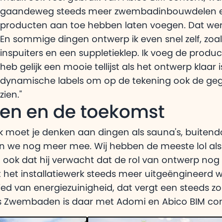
gaandeweg steeds meer zwembadinbouwdelen 
producten aan toe hebben laten voegen. Dat werk
En sommige dingen ontwerp ik even snel zelf, zoals
inspuiters en een suppletieklep. Ik voeg de prod
heb gelijk een mooie tellijst als het ontwerp klaar i
dynamische labels om op de tekening ook de geg
zien."
n en de toekomst
ak moet je denken aan dingen als sauna's, buitend
nen we nog meer mee. Wij hebben de meeste lol als
elt ook dat hij verwacht dat de rol van ontwerp nog
et installatiewerk steeds meer uitgeëngineerd word
ied van energiezuinigheid, dat vergt een steeds z
s Zwembaden is daar met Adomi en Abico BIM con