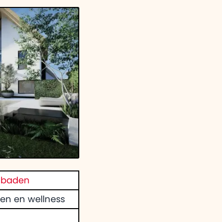
eg over Adomi
heeft voor
mbaden
n en wellness