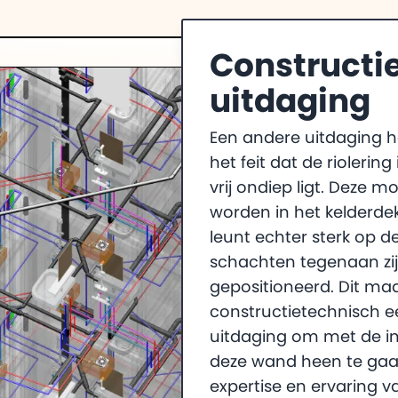
Constructi
uitdaging
Een andere uitdaging 
het feit dat de rioleri
vrij ondiep ligt. Deze 
worden in het kelderde
leunt echter sterk op 
schachten tegenaan zi
gepositioneerd. Dit ma
constructietechnisch e
uitdaging om met de ins
deze wand heen te gaan
expertise en ervaring van