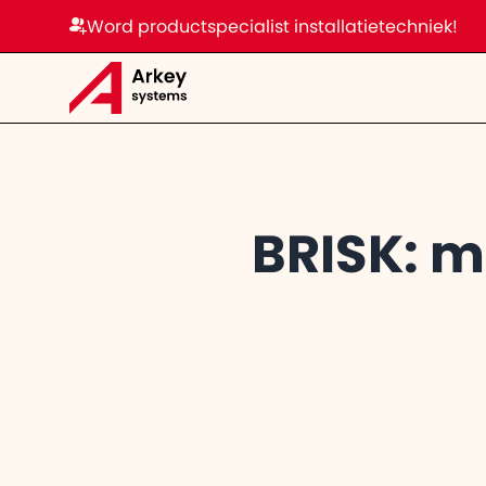
Word productspecialist installatietechniek!
BRISK: me