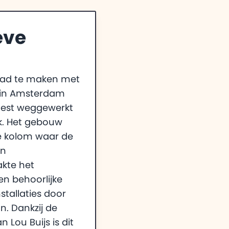
eve
had te maken met
ng in Amsterdam
moest weggewerkt
k. Het gebouw
de kolom waar de
jn
akte het
en behoorlijke
tallaties door
. Dankzij de
 Lou Buijs is dit