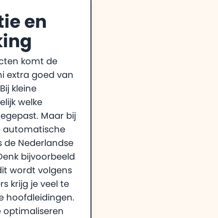
tie en
ing
jecten komt de
mi extra goed van
ij kleine
elijk welke
egepast. Maar bij
de automatische
s de Nederlandse
enk bijvoorbeeld
 dit wordt volgens
 krijg je veel te
e hoofdleidingen.
 optimaliseren