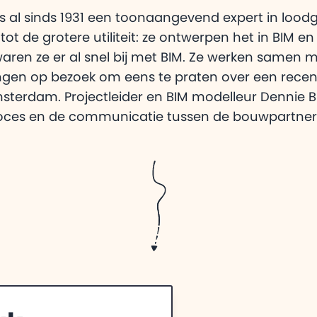
Video's met tips en uitl
Systeemeisen
 al sinds 1931 een toonaangevend expert in loodgi
Wat je computer nodig 
 de grotere utiliteit: ze ontwerpen het in BIM en
Adomi
waren ze er al snel bij met BIM. Ze werken samen 
ngen op bezoek om eens te praten over een recent
erdam. Projectleider en BIM modelleur Dennie Blo
oces en de communicatie tussen de bouwpartner