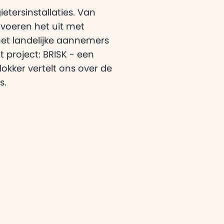
eg over Adomi
etersinstallaties. Van
heeft voor
 voeren het uit met
met landelijke aannemers
 project: BRISK - een
kker vertelt ons over de
s.