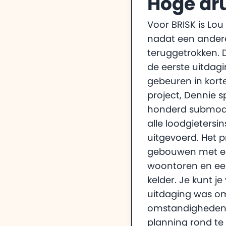
Hoge dr
Voor BRISK is Lou
nadat een andere
teruggetrokken. 
de eerste uitdagi
gebeuren in korte 
project, Dennie 
honderd submodel
alle loodgietersi
uitgevoerd. Het p
gebouwen met e
woontoren en ee
kelder. Je kunt je
uitdaging was o
omstandigheden 
planning rond te 