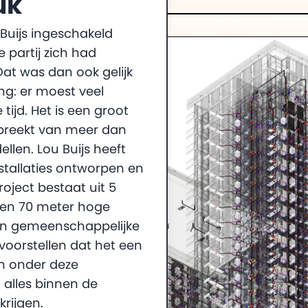
uk
 Buijs ingeschakeld
 partij zich had
Dat was dan ook gelijk
ng: er moest veel
tijd. Het is een groot
spreekt van meer dan
len. Lou Buijs heeft
nstallaties ontworpen en
roject bestaat uit 5
en 70 meter hoge
n gemeenschappelijke
 voorstellen dat het een
m onder deze
alles binnen de
krijgen.