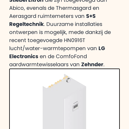
Stiebel Eltron
die zijn toegevoegd aan
Abico, evenals de Thermasgard en
Aerasgard ruimtemeters van
S+S
Regeltechnik
. Duurzame installaties
ontwerpen is mogelijk, mede dankzij de
recent toegevoegde HN0916T
lucht/water-warmtepompen van
LG
Electronics
en de ComfoFond
aardwarmtewisselaars van
Zehnder
.