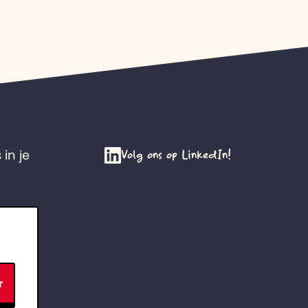
Volg ons op LinkedIn!
 in je
r