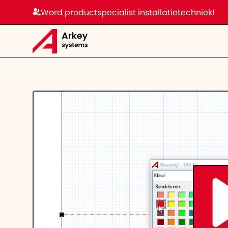
Word productspecialist installatietechniek!