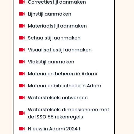
videocam
Correctiestijl aanmaken
videocam
Lijnstijl aanmaken
videocam
Materiaalstijl aanmaken
videocam
Schaalstijl aanmaken
videocam
Visualisatiestijl aanmaken
videocam
Vlakstijl aanmaken
videocam
Materialen beheren in Adomi
videocam
Materialenbibliotheek in Adomi
videocam
Waterstelsels ontwerpen
Waterstelsels dimensioneren met
videocam
de ISSO 55 rekenregels
videocam
Nieuw in Adomi 2024.1