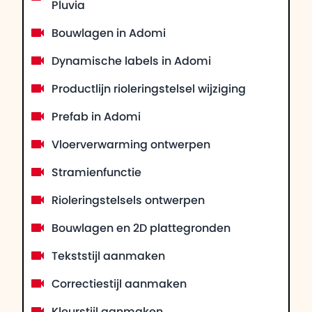
Pluvia
videocam
Bouwlagen in Adomi
videocam
Dynamische labels in Adomi
videocam
Productlijn rioleringstelsel wijziging
videocam
Prefab in Adomi
videocam
Vloerverwarming ontwerpen
videocam
Stramienfunctie
videocam
Rioleringstelsels ontwerpen
videocam
Bouwlagen en 2D plattegronden
videocam
Tekststijl aanmaken
videocam
Correctiestijl aanmaken
videocam
Kleurstijl aanmaken