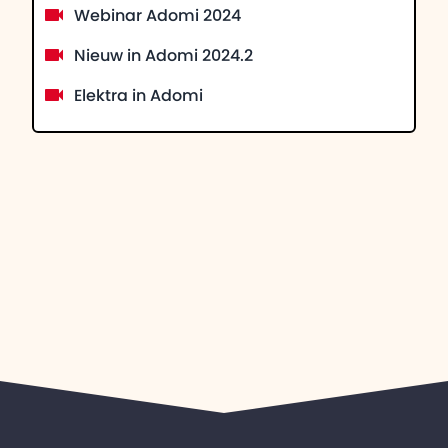
videocam
Webinar Adomi 2024
videocam
Nieuw in Adomi 2024.2
videocam
Elektra in Adomi