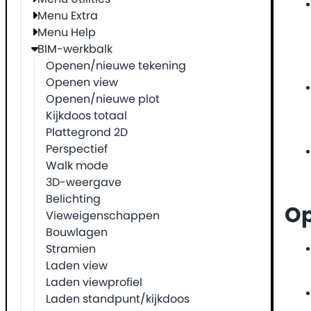
Menu Extra
Menu Help
BIM-werkbalk
Openen/nieuwe tekening
Openen view
Openen/nieuwe plot
Kijkdoos totaal
Plattegrond 2D
Perspectief
Walk mode
3D-weergave
Belichting
O
Vieweigenschappen
Bouwlagen
Stramien
Laden view
Laden viewprofiel
Laden standpunt/kijkdoos