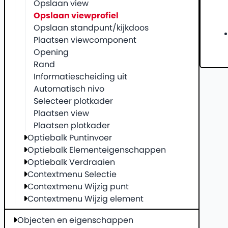
Opslaan view
Opslaan viewprofiel
Opslaan standpunt/kijkdoos
Plaatsen viewcomponent
Opening
Rand
Informatiescheiding uit
Automatisch nivo
Selecteer plotkader
Plaatsen view
Plaatsen plotkader
Optiebalk Puntinvoer
Optiebalk Elementeigenschappen
Optiebalk Verdraaien
Contextmenu Selectie
Contextmenu Wijzig punt
Contextmenu Wijzig element
Objecten en eigenschappen