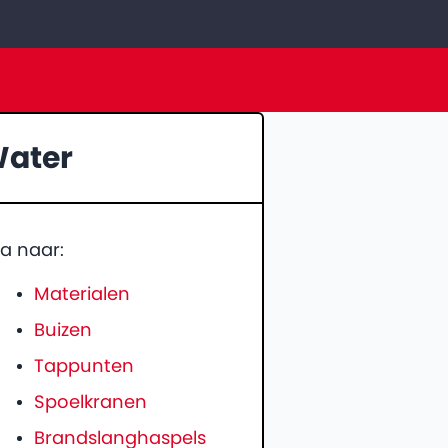
ater
a naar:
Materialen
Buizen
Tappunten
Spoelkranen
Brandslanghaspels