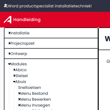
Word productspecialist installatietechniek!
Handleiding
Installatie
W
Projectopzet
Ontwerp
G
Modules
Abico
Stelsel
Abuis
Sneltoetsen
Menu Bestand
Menu Bewerken
Menu Invoegen