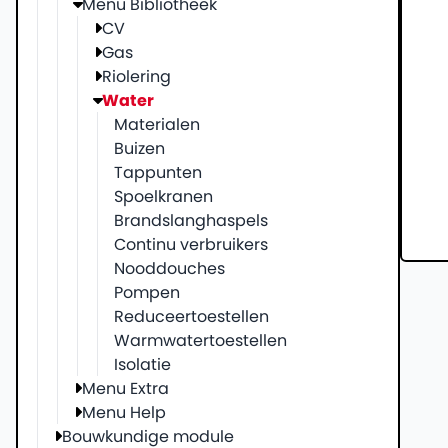
Menu Bibliotheek
CV
Gas
Riolering
Water
Materialen
Buizen
Tappunten
Spoelkranen
Brandslanghaspels
Continu verbruikers
Nooddouches
Pompen
Reduceertoestellen
Warmwatertoestellen
Isolatie
Menu Extra
Menu Help
Bouwkundige module