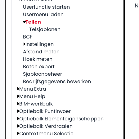
N
Userfunctie starten
Usermenu laden
Tellen
Telsjablonen
BCF
Instellingen
Afstand meten
Hoek meten
Batch export
Sjabloonbeheer
Bedrijfsgegevens bewerken
Menu Extra
Menu Help
BIM-werkbalk
Optiebalk Puntinvoer
Optiebalk Elementeigenschappen
Optiebalk Verdraaien
Contextmenu Selectie