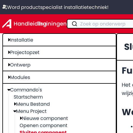
Word productspecialist installatietechniek!
Handleiding
Trainingen
Zoek op onderwerp
Installatie
S
Projectopzet
Ontwerp
Fu
Modules
Het 
Commando's
wijz
Startscherm
Menu Bestand
We
Menu Project
Nieuwe component
Openen component
Sluiten component