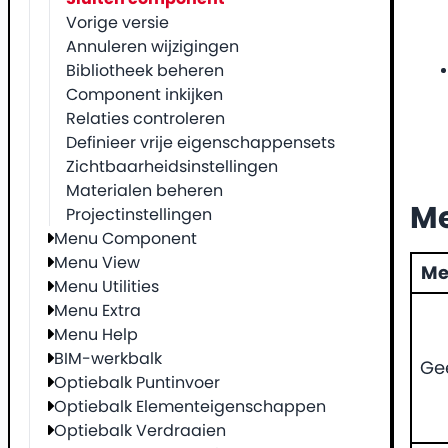
Vorige versie
Annuleren wijzigingen
Bibliotheek beheren
Component inkijken
Relaties controleren
Definieer vrije eigenschappensets
Zichtbaarheidsinstellingen
Materialen beheren
Me
Projectinstellingen
Menu Component
Menu View
Me
Menu Utilities
Menu Extra
Menu Help
BIM-werkbalk
Ge
Optiebalk Puntinvoer
Optiebalk Elementeigenschappen
Optiebalk Verdraaien