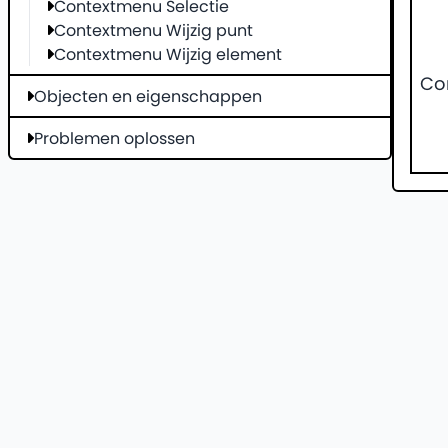
Contextmenu Selectie
Contextmenu Wijzig punt
Contextmenu Wijzig element
Co
Objecten en eigenschappen
Problemen oplossen