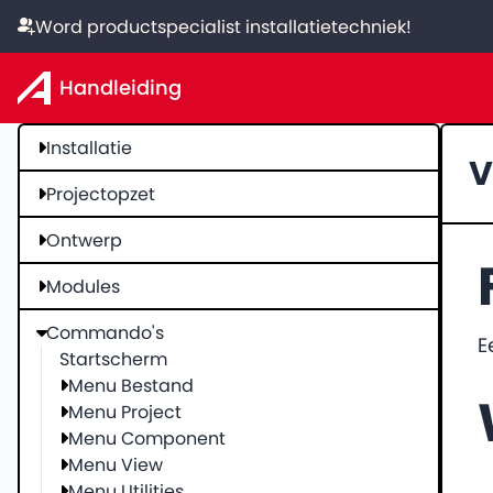
Word productspecialist installatietechniek!
Handleiding
Installatie
V
Projectopzet
Ontwerp
Modules
Commando's
E
Startscherm
Menu Bestand
Menu Project
Menu Component
Menu View
Menu Utilities