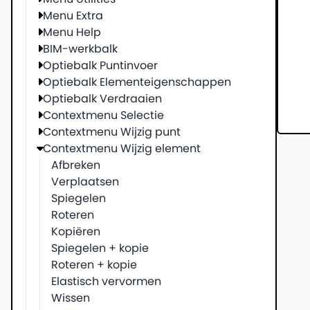
Menu Extra
Menu Help
BIM-werkbalk
Optiebalk Puntinvoer
Optiebalk Elementeigenschappen
Optiebalk Verdraaien
Contextmenu Selectie
Contextmenu Wijzig punt
Contextmenu Wijzig element
Afbreken
Verplaatsen
Spiegelen
Roteren
Kopiëren
Spiegelen + kopie
Roteren + kopie
Elastisch vervormen
Wissen