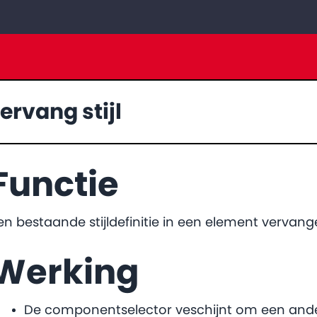
ervang stijl
Functie
en bestaande stijldefinitie in een element vervan
Werking
De componentselector veschijnt om een andere