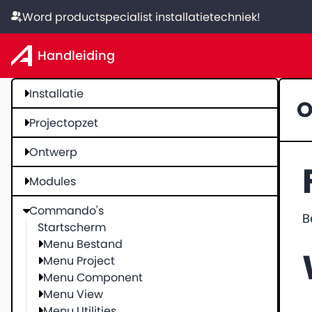
Word productspecialist installatietechniek!
Handleiding
Installatie
O
Projectopzet
Ontwerp
Modules
Commando's
B
Startscherm
Menu Bestand
Menu Project
Menu Component
Menu View
Menu Utilities