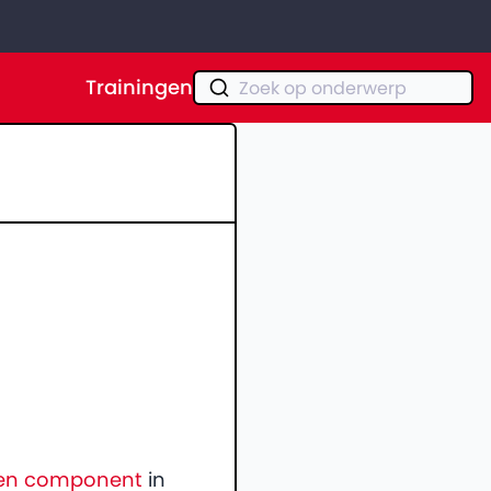
Trainingen
Zoek op onderwerp
en component
in