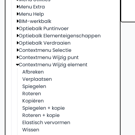
Menu Extra
Menu Help
BIM-werkbalk
Optiebalk Puntinvoer
Optiebalk Elementeigenschappen
Optiebalk Verdraaien
Contextmenu Selectie
Contextmenu Wijzig punt
Contextmenu Wijzig element
Afbreken
Verplaatsen
Spiegelen
Roteren
Kopiëren
Spiegelen + kopie
Roteren + kopie
Elastisch vervormen
Wissen