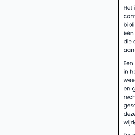
Het 
com
bib
één 
die
aan
Een 
in 
wee
en 
rech
ges
deze
wijz