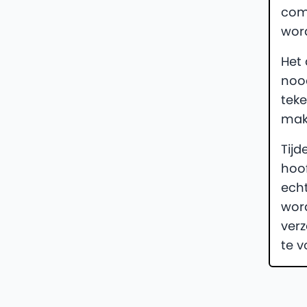
com
word
Het 
nood
teke
mak
Tij
hoof
ech
wor
verz
te v