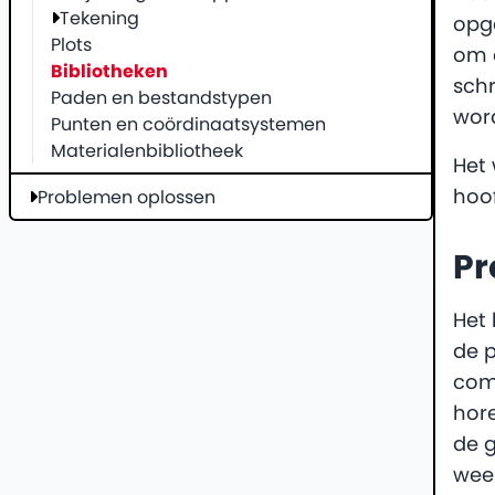
Tekening
opge
Plots
om 
Bibliotheken
schr
Paden en bestandstypen
wor
Punten en coördinaatsystemen
Materialenbibliotheek
Het 
hoo
Problemen oplossen
Pr
Het 
de p
com
hore
de 
weer