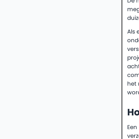
De 
meg
dui
Als
ond
vers
proj
ach
com
het
word
Ho
Een 
ver