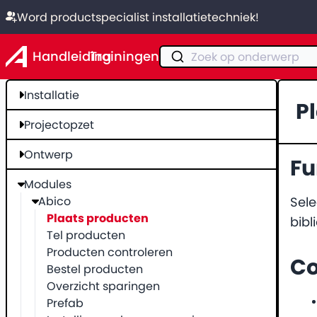
Word productspecialist installatietechniek!
Handleiding
Trainingen
Zoek op onderwerp
Installatie
P
Projectopzet
Ontwerp
Fu
Modules
Abico
Sel
Plaats producten
bibl
Tel producten
Producten controleren
Co
Bestel producten
Overzicht sparingen
Prefab