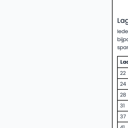
La
Ied
bijp
spar
La
22
24
28
31
37
41