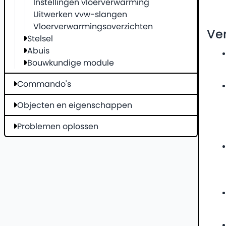
Instellingen vloerverwarming
Uitwerken vvw-slangen
Vloerverwarmingsoverzichten
Ve
Stelsel
Abuis
Bouwkundige module
Commando's
Objecten en eigenschappen
Problemen oplossen