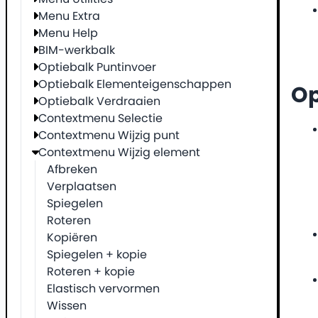
Menu Extra
Menu Help
BIM-werkbalk
Optiebalk Puntinvoer
Optiebalk Elementeigenschappen
O
Optiebalk Verdraaien
Contextmenu Selectie
Contextmenu Wijzig punt
Contextmenu Wijzig element
Afbreken
Verplaatsen
Spiegelen
Roteren
Kopiëren
Spiegelen + kopie
Roteren + kopie
Elastisch vervormen
Wissen