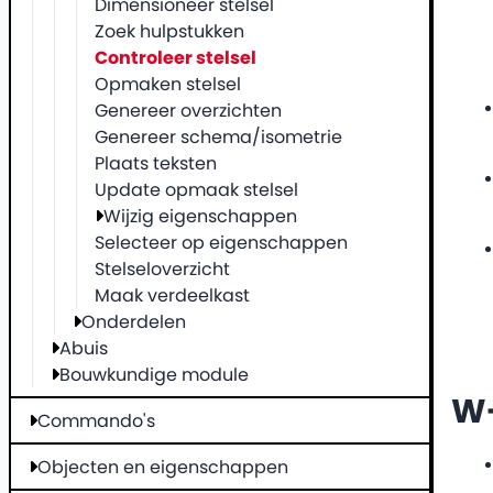
Dimensioneer stelsel
Zoek hulpstukken
Controleer stelsel
Opmaken stelsel
Genereer overzichten
Genereer schema/isometrie
Plaats teksten
Update opmaak stelsel
Wijzig eigenschappen
Selecteer op eigenschappen
Stelseloverzicht
Maak verdeelkast
Onderdelen
Abuis
Bouwkundige module
W-
Commando's
Objecten en eigenschappen