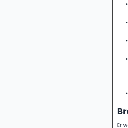
Br
Er w