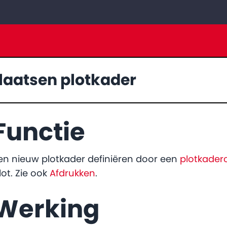
laatsen plotkader
Functie
en nieuw plotkader definiëren door een
plotkade
lot. Zie ook
Afdrukken
.
Werking