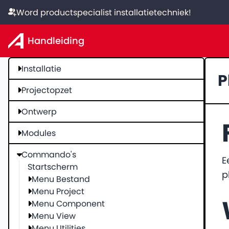
Word productspecialist installatietechniek!
Handleiding
Installatie
P
Projectopzet
Ontwerp
Modules
Commando's
E
Startscherm
p
Menu Bestand
Menu Project
Menu Component
Menu View
Menu Utilities