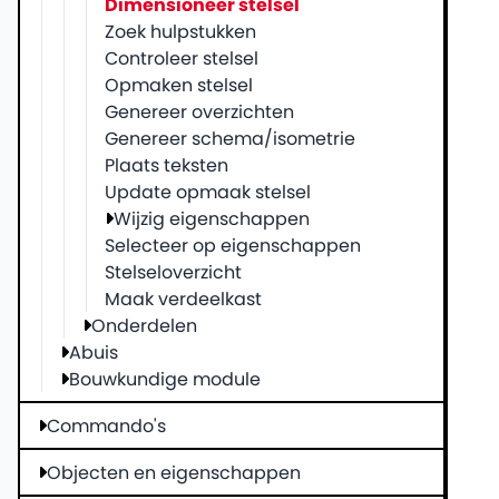
Dimensioneer stelsel
Zoek hulpstukken
Controleer stelsel
Opmaken stelsel
Genereer overzichten
Genereer schema/isometrie
Plaats teksten
Update opmaak stelsel
Wijzig eigenschappen
Selecteer op eigenschappen
Stelseloverzicht
Maak verdeelkast
Onderdelen
Abuis
Bouwkundige module
Commando's
Objecten en eigenschappen