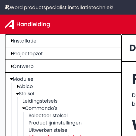
Word productspecialist installatietechniek!
Handleiding
Installatie
D
Projectopzet
Ontwerp
Modules
Abico
Stelsel
D
Leidingstelsels
b
Commando's
Selecteer stelsel
Productlijninstellingen
Uitwerken stelsel