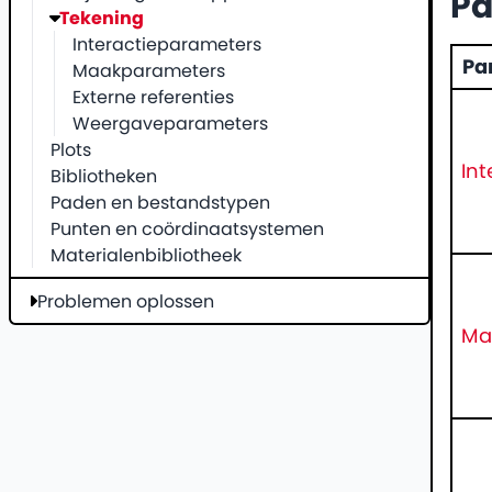
Pa
Tekening
Interactieparameters
Pa
Maakparameters
Externe referenties
Weergaveparameters
Plots
In
Bibliotheken
Paden en bestandstypen
Punten en coördinaatsystemen
Materialenbibliotheek
Problemen oplossen
Ma