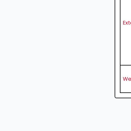
Ext
We