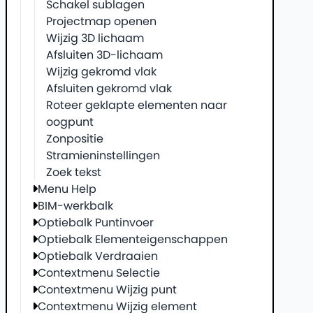
Schakel sublagen
Projectmap openen
Wijzig 3D lichaam
Afsluiten 3D-lichaam
Wijzig gekromd vlak
Afsluiten gekromd vlak
Roteer geklapte elementen naar
oogpunt
Zonpositie
Stramieninstellingen
Zoek tekst
Menu Help
BIM-werkbalk
Optiebalk Puntinvoer
Optiebalk Elementeigenschappen
Optiebalk Verdraaien
Contextmenu Selectie
Contextmenu Wijzig punt
Contextmenu Wijzig element