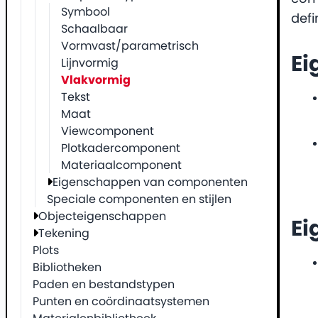
Symbool
def
Schaalbaar
Vormvast/parametrisch
Ei
Lijnvormig
Vlakvormig
Tekst
Maat
Viewcomponent
Plotkadercomponent
Materiaalcomponent
Eigenschappen van componenten
Speciale componenten en stijlen
Objecteigenschappen
Ei
Tekening
Plots
Bibliotheken
Paden en bestandstypen
Punten en coördinaatsystemen