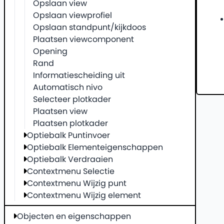
Opslaan view
Opslaan viewprofiel
Opslaan standpunt/kijkdoos
Plaatsen viewcomponent
Opening
Rand
Informatiescheiding uit
Automatisch nivo
Selecteer plotkader
Plaatsen view
Plaatsen plotkader
Optiebalk Puntinvoer
Optiebalk Elementeigenschappen
Optiebalk Verdraaien
Contextmenu Selectie
Contextmenu Wijzig punt
Contextmenu Wijzig element
Objecten en eigenschappen