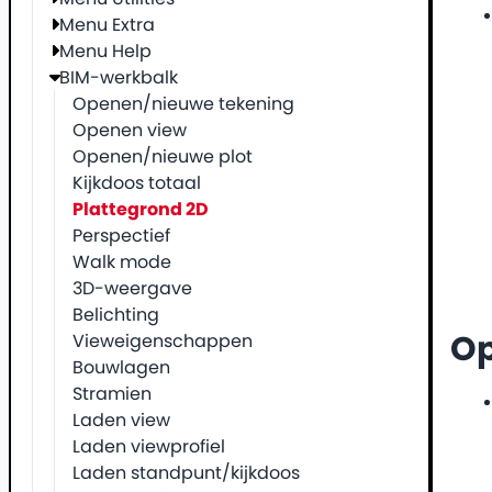
Menu Extra
Menu Help
BIM-werkbalk
Openen/nieuwe tekening
Openen view
Openen/nieuwe plot
Kijkdoos totaal
Plattegrond 2D
Perspectief
Walk mode
3D-weergave
Belichting
Vieweigenschappen
O
Bouwlagen
Stramien
Laden view
Laden viewprofiel
Laden standpunt/kijkdoos