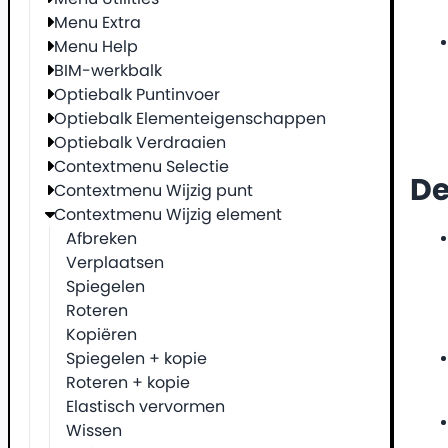
Menu Extra
Menu Help
BIM-werkbalk
Optiebalk Puntinvoer
Optiebalk Elementeigenschappen
Optiebalk Verdraaien
Contextmenu Selectie
De
Contextmenu Wijzig punt
Contextmenu Wijzig element
Afbreken
Verplaatsen
Spiegelen
Roteren
Kopiëren
Spiegelen + kopie
Roteren + kopie
Elastisch vervormen
Wissen