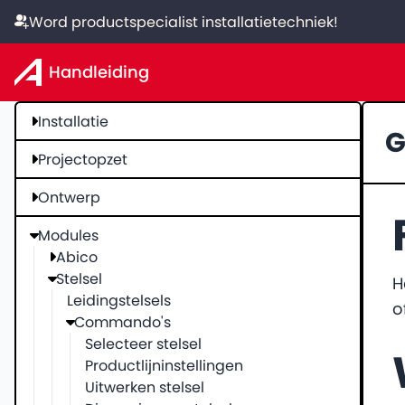
Word productspecialist installatietechniek!
Handleiding
Installatie
G
Projectopzet
Ontwerp
Modules
Abico
Stelsel
H
Leidingstelsels
o
Commando's
Selecteer stelsel
Productlijninstellingen
Uitwerken stelsel