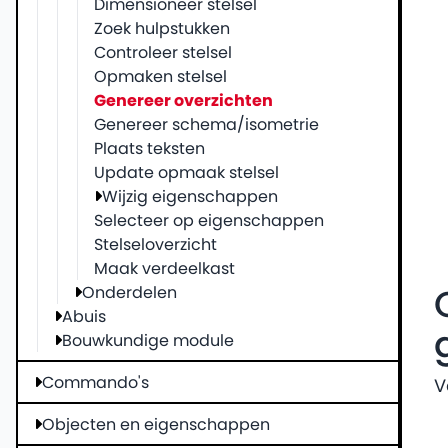
Dimensioneer stelsel
Zoek hulpstukken
Controleer stelsel
Opmaken stelsel
Genereer overzichten
Genereer schema/isometrie
Plaats teksten
Update opmaak stelsel
Wijzig eigenschappen
Selecteer op eigenschappen
Stelseloverzicht
Maak verdeelkast
Onderdelen
Abuis
Bouwkundige module
Commando's
V
Objecten en eigenschappen