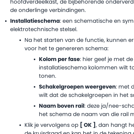
hoofdverdeelkast, de bijbehorende onderverde
de onderlinge verbindingen.
Installatieschema
: een schematische en sym
elektrotechnische stelsel.
Na het starten van de functie, kunnen 
voor het te genereren schema:
Kolom per fase
: hier geef je met d
installatieschema kolommen wilt to
tonen.
Schakelgroepen weergeven
: met 
wilt dat de schakelgroepen in het
Naam boven rail
: deze ja/nee-scha
het schema de naam van die rail 
Klik je vervolgens op
[ OK ]
, dan hangt h
de kruisdraad en kan het in de tekening