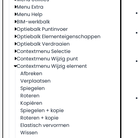
Menu Extra
Menu Help
BIM-werkbalk
Optiebalk Puntinvoer
Optiebalk Elementeigenschappen
Optiebalk Verdraaien
Contextmenu Selectie
Contextmenu Wijzig punt
Contextmenu Wijzig element
Afbreken
Verplaatsen
Spiegelen
Roteren
Kopiëren
Spiegelen + kopie
Roteren + kopie
Elastisch vervormen
Wissen