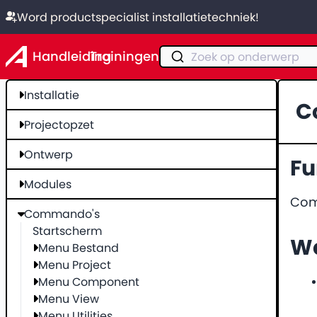
Word productspecialist installatietechniek!
Handleiding
Trainingen
Zoek op onderwerp
Installatie
C
Projectopzet
Ontwerp
Fu
Modules
Com
Commando's
Startscherm
We
Menu Bestand
Menu Project
Menu Component
Menu View
Menu Utilities