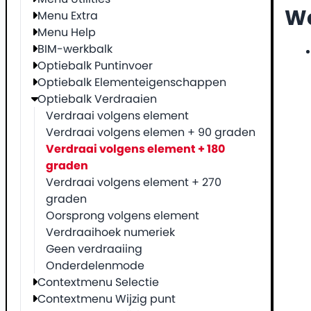
We
Menu Extra
Menu Help
BIM-werkbalk
Optiebalk Puntinvoer
Optiebalk Elementeigenschappen
Optiebalk Verdraaien
Verdraai volgens element
Verdraai volgens elemen + 90 graden
Verdraai volgens element + 180
graden
Verdraai volgens element + 270
graden
Oorsprong volgens element
Verdraaihoek numeriek
Geen verdraaiing
Onderdelenmode
Contextmenu Selectie
Contextmenu Wijzig punt