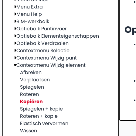
Menu Extra
Menu Help
BIM-werkbalk
O
Optiebalk Puntinvoer
Optiebalk Elementeigenschappen
Optiebalk Verdraaien
Contextmenu Selectie
Contextmenu Wijzig punt
Contextmenu Wijzig element
Afbreken
Verplaatsen
Spiegelen
Roteren
Kopiëren
Spiegelen + kopie
Roteren + kopie
Elastisch vervormen
Wissen