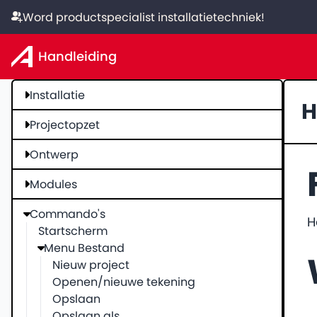
Word productspecialist installatietechniek!
Handleiding
Installatie
H
Projectopzet
Ontwerp
Modules
Commando's
H
Startscherm
Menu Bestand
Nieuw project
Openen/nieuwe tekening
Opslaan
Opslaan als