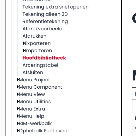
Tekening extra snel openen
Tekening alleen 2D
Referentietekening
Afdrukvoorbeeld
Afdrukken
Exporteren
Importeren
Hoofdbibliotheek
Arceringstabel
Afsluiten
Menu Project
Menu Component
Menu View
Menu Utilities
Menu Extra
Menu Help
BIM-werkbalk
Optiebalk Puntinvoer