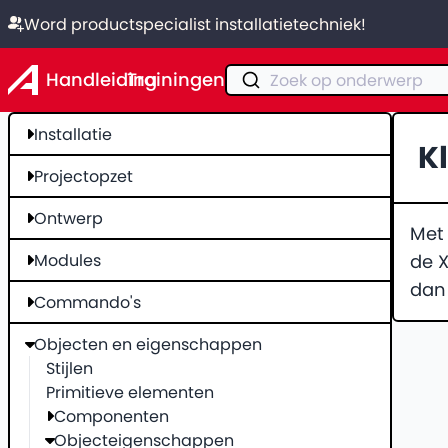
Word productspecialist installatietechniek!
Handleiding
Trainingen
Zoek op onderwerp
Installatie
K
Projectopzet
Ontwerp
Met
Modules
de X
dan
Commando's
Objecten en eigenschappen
Stijlen
Primitieve elementen
Componenten
Objecteigenschappen