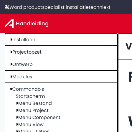
Word productspecialist installatietechniek!
Handleiding
Installatie
V
Projectopzet
Ontwerp
Modules
Commando's
Startscherm
Menu Bestand
Menu Project
Menu Component
Menu View
Menu Utilities