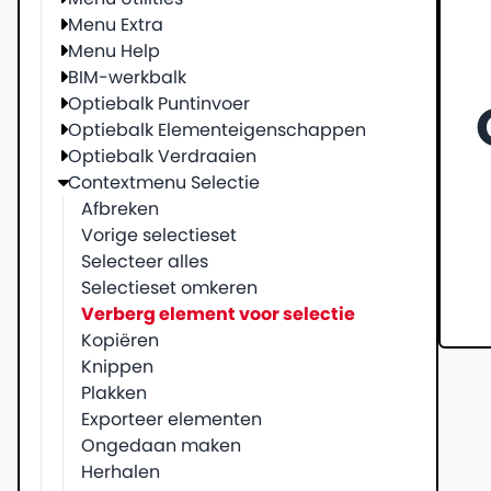
Menu Extra
Menu Help
BIM-werkbalk
Optiebalk Puntinvoer
Optiebalk Elementeigenschappen
Optiebalk Verdraaien
Contextmenu Selectie
Afbreken
Vorige selectieset
Selecteer alles
Selectieset omkeren
Verberg element voor selectie
Kopiëren
Knippen
Plakken
Exporteer elementen
Ongedaan maken
Herhalen