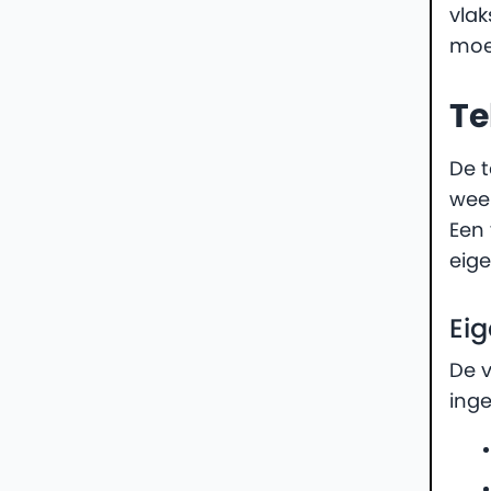
vlak
moe
Te
De t
weer
Een 
eige
Ei
De 
inge