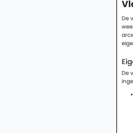
Vl
De v
weer
arce
eige
Ei
De 
inge