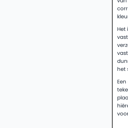
van
corr
kleu
Het 
vast
verz
vas
dunn
het 
Een 
tek
plaa
hiër
voor