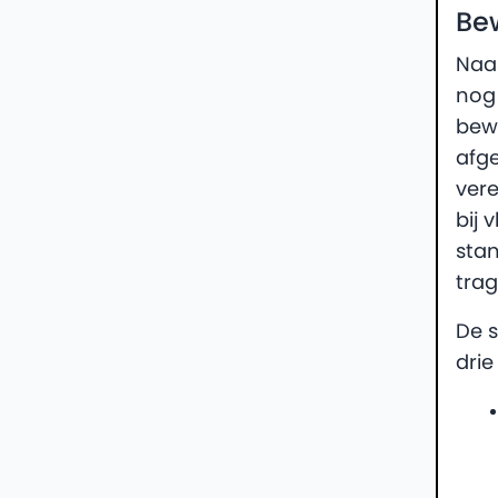
Be
Naas
nog 
bew
afg
vere
bij 
stan
trag
De s
dri