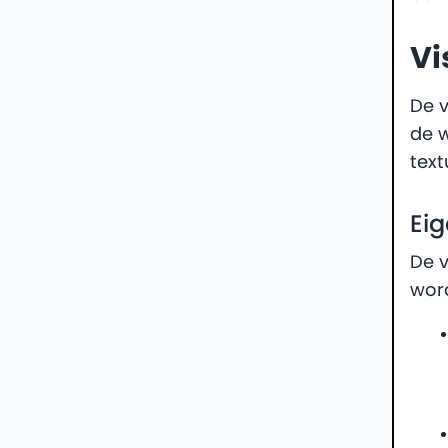
Vi
De v
de w
text
Ei
De v
word