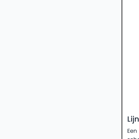
Lij
Een 