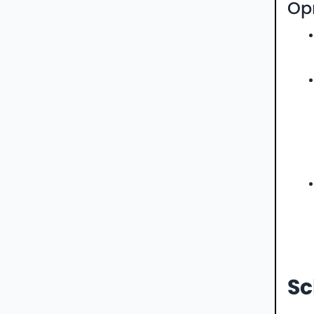
Op
Sc