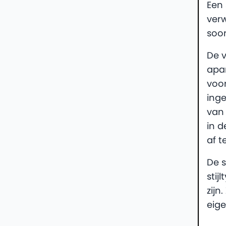
Een 
verw
soort
De v
apar
voor
inge
van 
in d
af t
De s
stij
zijn
eig