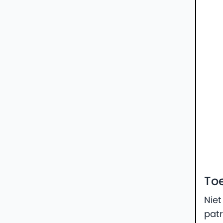
To
Niet
patr