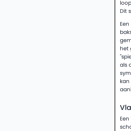
loop
Dit 
Een 
baks
gem
het 
"spi
als 
symm
kan 
aanb
Vla
Een 
scha