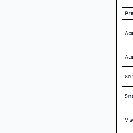
Pr
Aa
Aa
Sn
Sn
Vis