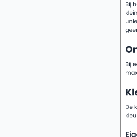
Bij 
klei
unie
gee
Om
Bij 
max
Kl
De k
kleu
Ei