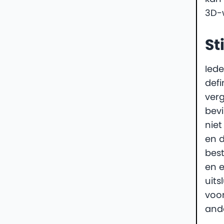
3D-
St
Iede
defi
ver
bevi
niet
en 
best
en e
uitsl
voo
and