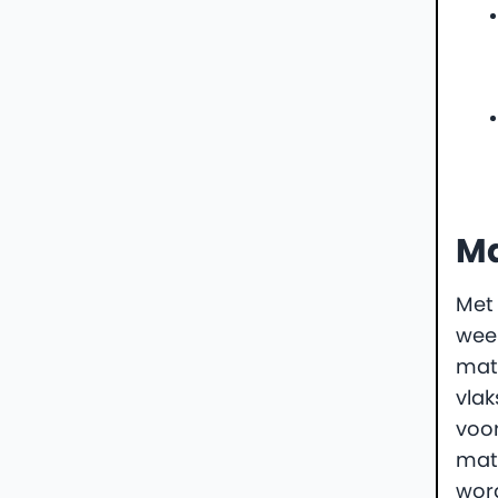
Ma
Met 
weer
mate
vlak
voor
mat
wor