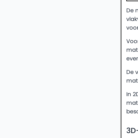
De m
vlak
voo
Voor
mate
even
De v
mate
In 
mate
bes
3D