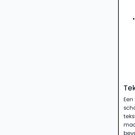
Tek
Een 
scha
teks
maa
bev