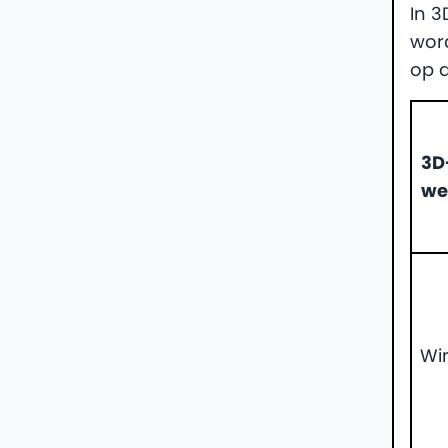
In 
word
op d
3D
we
Wir