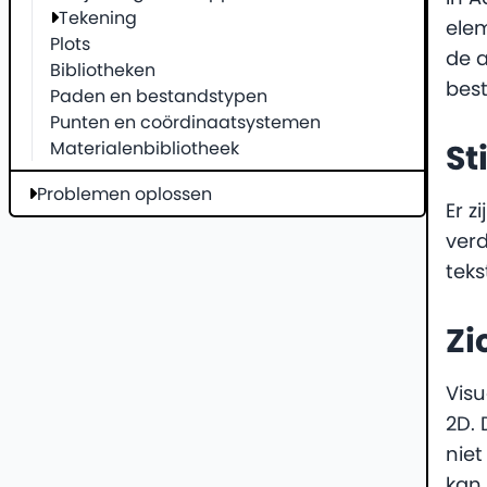
Tekening
elem
Plots
de a
Bibliotheken
best
Paden en bestandstypen
Punten en coördinaatsystemen
Materialenbibliotheek
St
Problemen oplossen
Er z
verd
tekst
Zi
Visu
2D. 
niet
kan