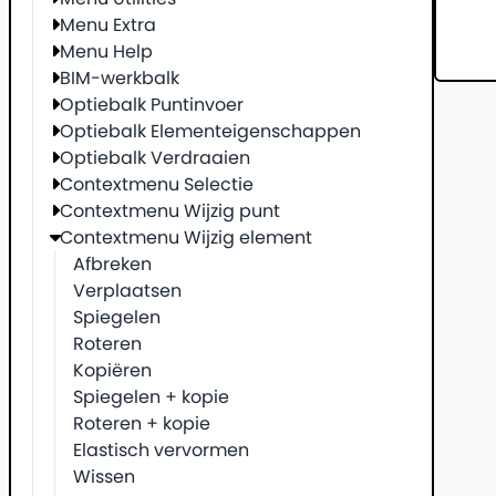
Menu Extra
Menu Help
BIM-werkbalk
Optiebalk Puntinvoer
Optiebalk Elementeigenschappen
Optiebalk Verdraaien
Contextmenu Selectie
Contextmenu Wijzig punt
Contextmenu Wijzig element
Afbreken
Verplaatsen
Spiegelen
Roteren
Kopiëren
Spiegelen + kopie
Roteren + kopie
Elastisch vervormen
Wissen