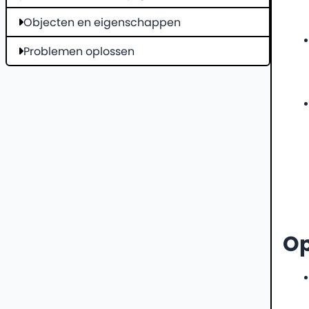
Objecten en eigenschappen
Problemen oplossen
O