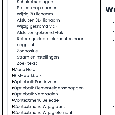
Schakel sublagen
Projectmap openen
We
Wijzig 3D lichaam
Afsluiten 3D-lichaam
Wijzig gekromd vlak
Afsluiten gekromd vlak
Roteer geklapte elementen naar
oogpunt
Zonpositie
Stramieninstellingen
Zoek tekst
Menu Help
BIM-werkbalk
Optiebalk Puntinvoer
Optiebalk Elementeigenschappen
Optiebalk Verdraaien
Contextmenu Selectie
Contextmenu Wijzig punt
Contextmenu Wijzig element