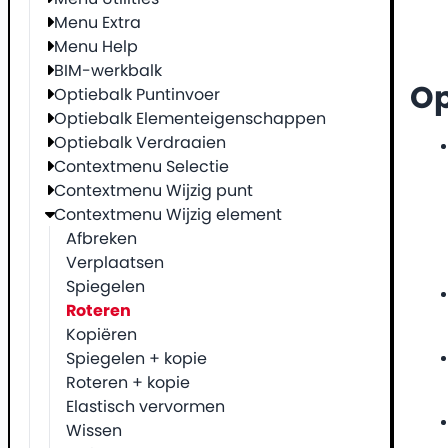
Menu Extra
Menu Help
BIM-werkbalk
O
Optiebalk Puntinvoer
Optiebalk Elementeigenschappen
Optiebalk Verdraaien
Contextmenu Selectie
Contextmenu Wijzig punt
Contextmenu Wijzig element
Afbreken
Verplaatsen
Spiegelen
Roteren
Kopiëren
Spiegelen + kopie
Roteren + kopie
Elastisch vervormen
Wissen