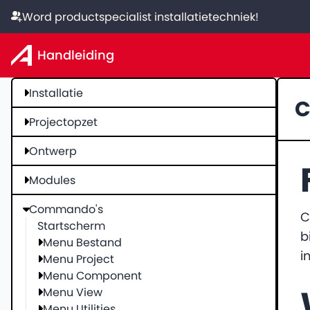
Word productspecialist installatietechniek!
Handleiding
Installatie
C
Projectopzet
Ontwerp
Modules
Commando's
C
Startscherm
b
Menu Bestand
i
Menu Project
Menu Component
Menu View
Menu Utilities