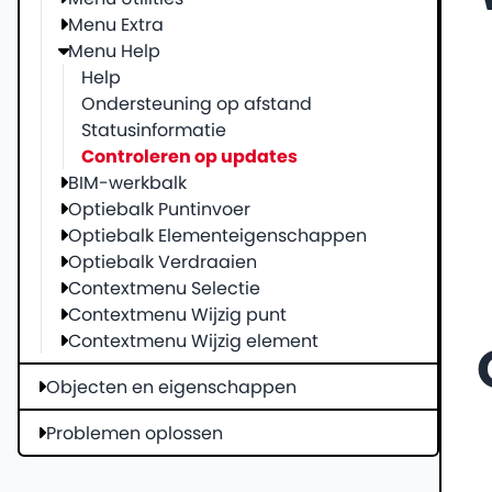
Menu Extra
Menu Help
Help
Ondersteuning op afstand
Statusinformatie
Controleren op updates
BIM-werkbalk
Optiebalk Puntinvoer
Optiebalk Elementeigenschappen
Optiebalk Verdraaien
Contextmenu Selectie
Contextmenu Wijzig punt
Contextmenu Wijzig element
Objecten en eigenschappen
Problemen oplossen