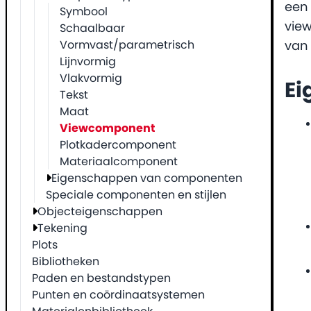
een 
Symbool
view
Schaalbaar
Vormvast/parametrisch
van
Lijnvormig
Vlakvormig
Ei
Tekst
Maat
Viewcomponent
Plotkadercomponent
Materiaalcomponent
Eigenschappen van componenten
Speciale componenten en stijlen
Objecteigenschappen
Tekening
Plots
Bibliotheken
Paden en bestandstypen
Punten en coördinaatsystemen