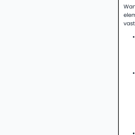
Wan
ele
vast