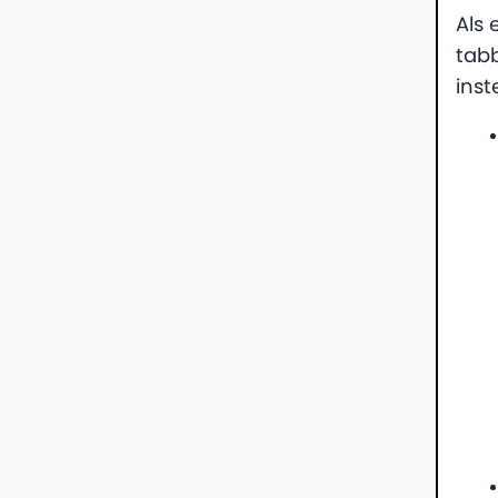
Als 
tab
inst