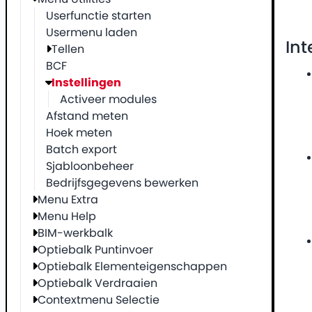
Userfunctie starten
Usermenu laden
Int
Tellen
BCF
Instellingen
Activeer modules
Afstand meten
Hoek meten
Batch export
Sjabloonbeheer
Bedrijfsgegevens bewerken
Menu Extra
Menu Help
BIM-werkbalk
Optiebalk Puntinvoer
Optiebalk Elementeigenschappen
Optiebalk Verdraaien
Contextmenu Selectie