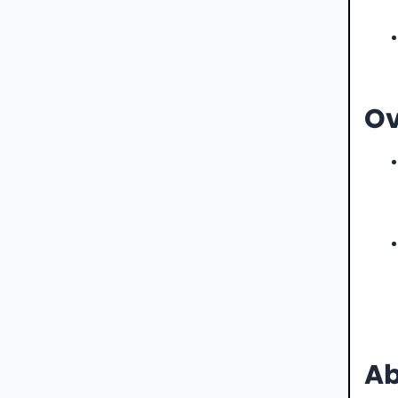
Ov
Ab