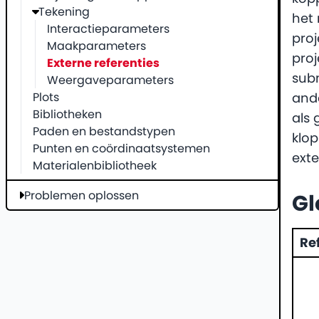
Tekening
het 
Interactieparameters
proj
Maakparameters
proj
Externe referenties
subm
Weergaveparameters
Plots
ande
Bibliotheken
als 
Paden en bestandstypen
klo
Punten en coördinaatsystemen
exte
Materialenbibliotheek
Problemen oplossen
Gl
Re