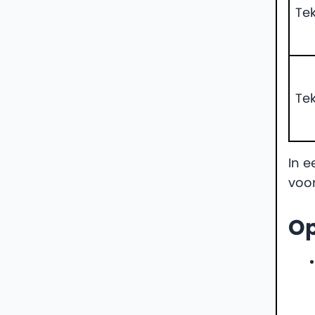
Te
Te
In 
voor
O