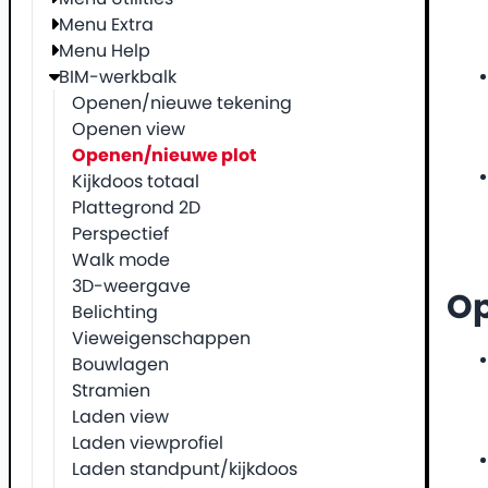
Menu Extra
Menu Help
BIM-werkbalk
Openen/nieuwe tekening
Openen view
Openen/nieuwe plot
Kijkdoos totaal
Plattegrond 2D
Perspectief
Walk mode
3D-weergave
O
Belichting
Vieweigenschappen
Bouwlagen
Stramien
Laden view
Laden viewprofiel
Laden standpunt/kijkdoos