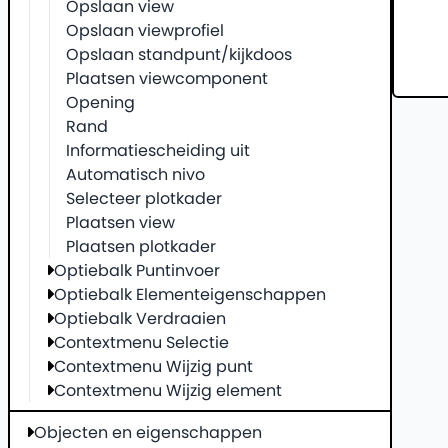
Opslaan view
Opslaan viewprofiel
Opslaan standpunt/kijkdoos
Plaatsen viewcomponent
Opening
Rand
Informatiescheiding uit
Automatisch nivo
Selecteer plotkader
Plaatsen view
Plaatsen plotkader
Optiebalk Puntinvoer
Optiebalk Elementeigenschappen
Optiebalk Verdraaien
Contextmenu Selectie
Contextmenu Wijzig punt
Contextmenu Wijzig element
Objecten en eigenschappen