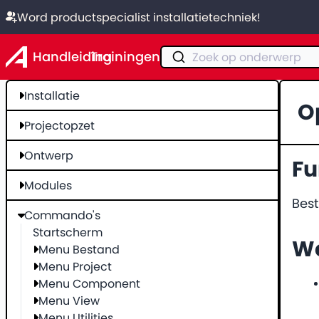
Word productspecialist installatietechniek!
Handleiding
Trainingen
Zoek op onderwerp
Installatie
O
Projectopzet
Ontwerp
Fu
Modules
Bes
Commando's
Startscherm
We
Menu Bestand
Menu Project
Menu Component
Menu View
Menu Utilities