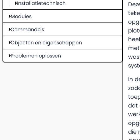
Installatietechnisch
Dez
teke
Modules
opge
Commando's
plot
heef
Objecten en eigenschappen
met 
Problemen oplossen
was 
sys
In d
zoda
toeg
dat 
werk
opg
die