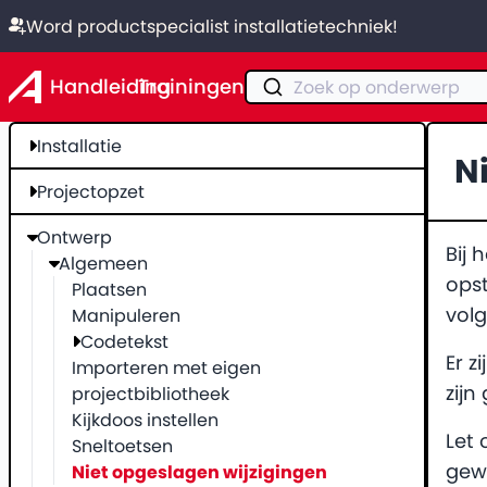
Word productspecialist installatietechniek!
Handleiding
Trainingen
Zoek op onderwerp
Installatie
N
Projectopzet
Ontwerp
Bij 
Algemeen
ops
Plaatsen
vol
Manipuleren
Codetekst
Er z
Importeren met eigen
zijn
projectbibliotheek
Kijkdoos instellen
Let 
Sneltoetsen
gewi
Niet opgeslagen wijzigingen